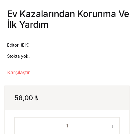
Ev Kazalarından Korunma Ve
Hesap Oluştur
İlk Yardım
Editör: (E.K)
Stokta yok..
Karşılaştır
58,00
₺
Ev Kazalarından Korunma Ve İlk Yardım adet