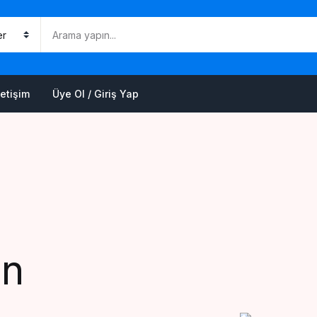
Alışveriş 
K
letişim
Üye Ol / Giriş Yap
Ş
an