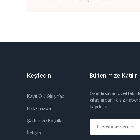
Keşfedin
Bültenimize Katılın
Özel fırsatlar, özel tekli
Kayıt Ol / Giriş Yap
kitaplardan ilk siz haber
kaydolun.
Hakkımızda
Şartlar ve Koşullar
E
m
İletişim
a