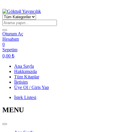
Oturum Aç
Hesabım
0
Sepetim
0,00
₺
Ana Sayfa
Hakkımızda
Tüm Kitaplar
İletişim
Üye Ol / Giriş Yap
İstek Listesi
MENU