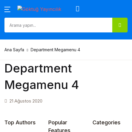
MENU
Hesap
Alışveriş sepetiniz (0)
Kapat
Kapat
Kullanıcı adı veya e-posta *
Ana Sayfa
Sepetinizde ürün yok.
Ana Sayfa
Department Megamenu 4
Hakkımızda
Şifre *
Department
Tüm Kitaplar
Megamenu 4
İletişim
Beni
Şifrenizi mi
Sepetim
21 Ağustos 2020
unuttunuz?
hatırla
Hesabım
Top Authors
Popular
Categories
Oturum Aç
Features