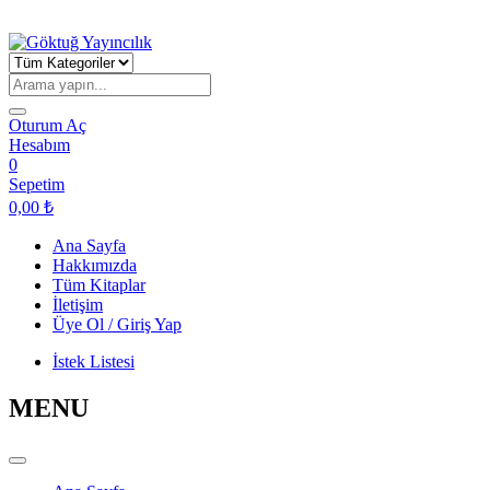
Oturum Aç
Hesabım
0
Sepetim
0,00
₺
Ana Sayfa
Hakkımızda
Tüm Kitaplar
İletişim
Üye Ol / Giriş Yap
İstek Listesi
MENU