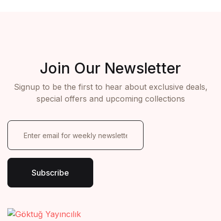
Join Our Newsletter
Signup to be the first to hear about exclusive deals,
special offers and upcoming collections
E
m
a
i
l
Subscribe
*