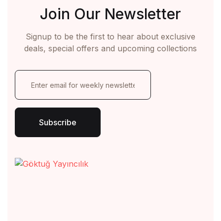
Join Our Newsletter
Hesap Oluştur
Signup to be the first to hear about exclusive
deals, special offers and upcoming collections
E
m
a
i
l
Subscribe
*