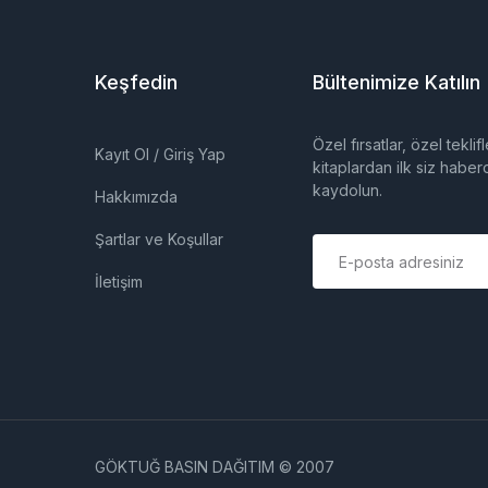
Keşfedin
Bültenimize Katılın
Özel fırsatlar, özel tekli
Kayıt Ol / Giriş Yap
kitaplardan ilk siz haber
kaydolun.
Hakkımızda
Şartlar ve Koşullar
E
m
İletişim
a
i
l
*
GÖKTUĞ BASIN DAĞITIM © 2007