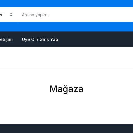
Alışveriş 
K
letişim
Üye Ol / Giriş Yap
Ş
Mağaza