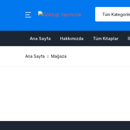
MENU
Ana Sayfa
Ana Sayfa
Hakkımızda
Tüm Kitaplar
İ
Hakkımızda
Ana Sayfa
Mağaza
Tüm Kitaplar
İletişim
Sepetim
Hesabım